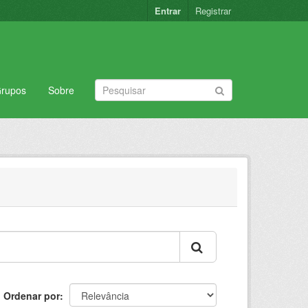
Entrar
Registrar
rupos
Sobre
Ordenar por