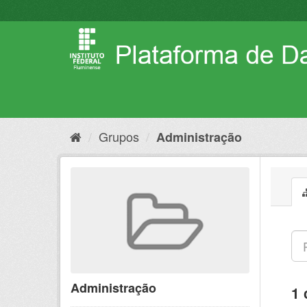
Pular
para
o
conteúdo
Grupos
Administração
Administração
1 