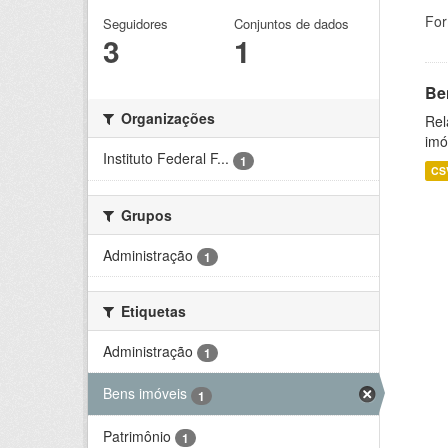
For
Seguidores
Conjuntos de dados
3
1
Be
Organizações
Rel
imó
Instituto Federal F...
1
CS
Grupos
Administração
1
Etiquetas
Administração
1
Bens imóveis
1
Patrimônio
1