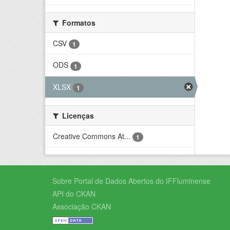
Formatos
CSV
1
ODS
1
XLSX
1
Licenças
Creative Commons At...
1
Sobre Portal de Dados Abertos do IFFluminense
API do CKAN
Associação CKAN