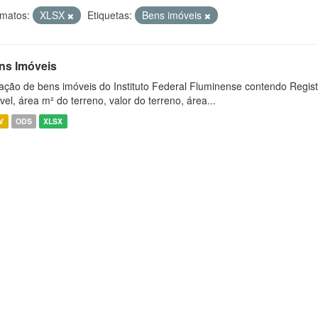
matos:
XLSX
Etiquetas:
Bens imóveis
ns Imóveis
ação de bens imóveis do Instituto Federal Fluminense contendo Regist
vel, área m² do terreno, valor do terreno, área...
V
ODS
XLSX