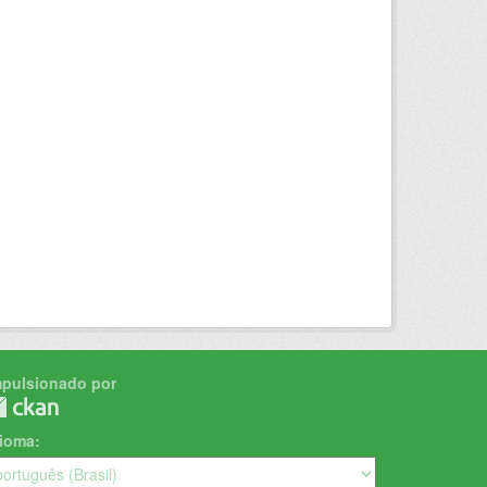
mpulsionado por
dioma