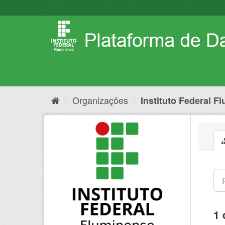
Pular
para
o
conteúdo
Organizações
Instituto Federal F
1 