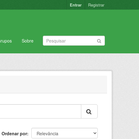
Entrar
Registrar
rupos
Sobre
Ordenar por