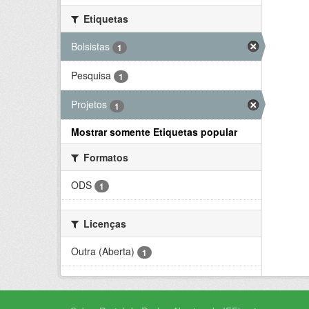
Etiquetas
Bolsistas
1
Pesquisa
1
Projetos
1
Mostrar somente Etiquetas popular
Formatos
ODS
1
Licenças
Outra (Aberta)
1