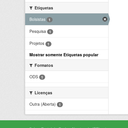
Etiquetas
Bolsistas
1
Pesquisa
1
Projetos
1
Mostrar somente Etiquetas popular
Formatos
ODS
1
Licenças
Outra (Aberta)
1