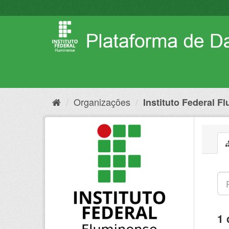
Pular
para
o
conteúdo
Organizações
Instituto Federal F
1 