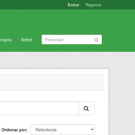
Entrar
Registrar
rupos
Sobre
Ordenar por