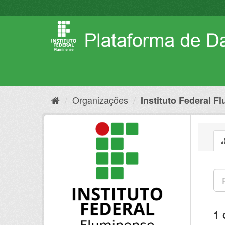
Pular
para
o
conteúdo
Organizações
Instituto Federal F
1 