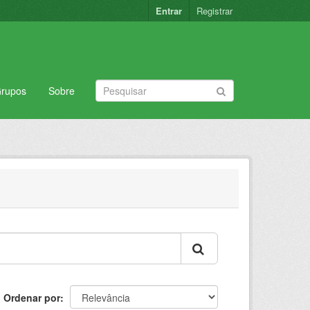
Entrar
Registrar
rupos
Sobre
Ordenar por