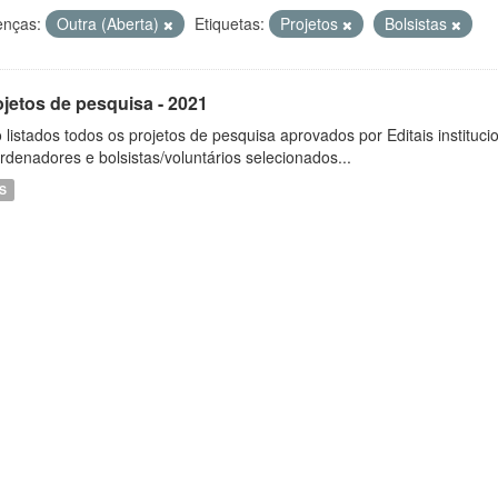
enças:
Outra (Aberta)
Etiquetas:
Projetos
Bolsistas
ojetos de pesquisa - 2021
 listados todos os projetos de pesquisa aprovados por Editais instituc
rdenadores e bolsistas/voluntários selecionados...
S