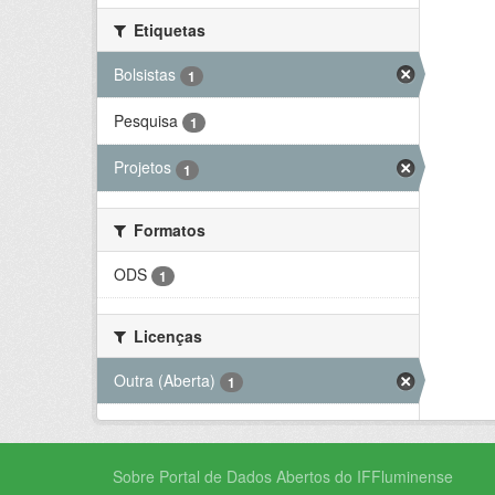
Etiquetas
Bolsistas
1
Pesquisa
1
Projetos
1
Formatos
ODS
1
Licenças
Outra (Aberta)
1
Sobre Portal de Dados Abertos do IFFluminense