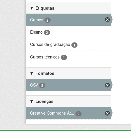
Etiquetas
Cursos
2
Ensino
2
Cursos de graduação
1
Cursos técnicos
1
Formatos
CSV
2
Licenças
Creative Commons At...
2