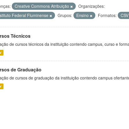
enças:
Creative Commons Atribuição
Organizações:
nstituto Federal Fluminense
Grupos:
Ensino
Formatos:
CS
rsos Técnicos
ação de cursos técnicos da instituição contendo campus, curso e forma
V
rsos de Graduação
ação de cursos de graduação da instituição contendo campus ofertant
V