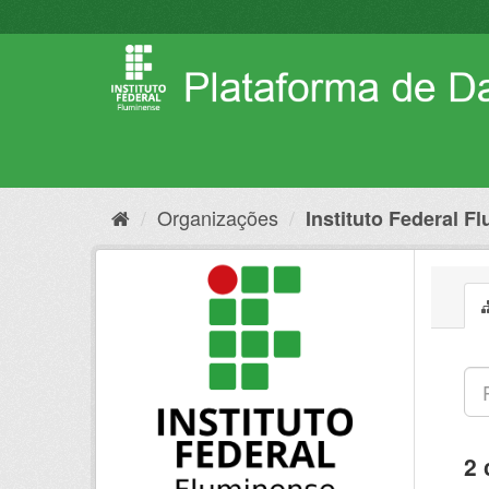
Pular
para
o
conteúdo
Organizações
Instituto Federal F
2 