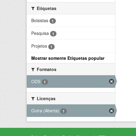
Etiquetas
Bolsistas
1
Pesquisa
1
Projetos
1
Mostrar somente Etiquetas popular
Formatos
ODS
1
Licenças
Outra (Aberta)
1