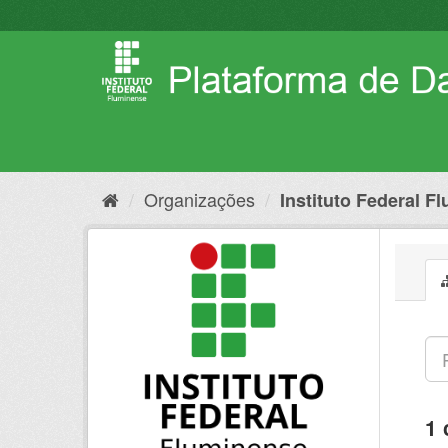
Pular
para
o
conteúdo
Organizações
Instituto Federal F
1 