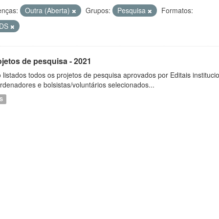
enças:
Outra (Aberta)
Grupos:
Pesquisa
Formatos:
DS
ojetos de pesquisa - 2021
 listados todos os projetos de pesquisa aprovados por Editais instituc
rdenadores e bolsistas/voluntários selecionados...
S