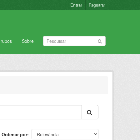
Entrar
Registrar
rupos
Sobre
Ordenar por