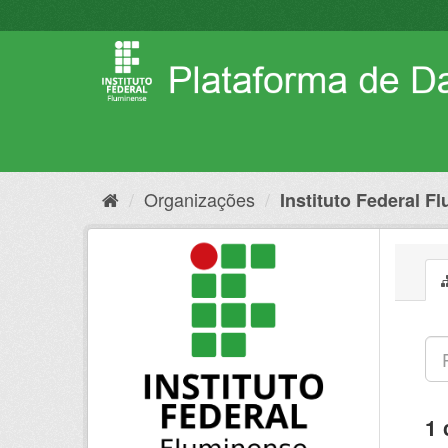
Pular
para
o
conteúdo
Organizações
Instituto Federal F
1 