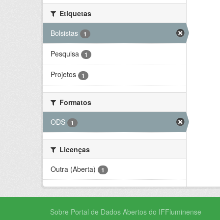
Etiquetas
Bolsistas
1
Pesquisa
1
Projetos
1
Formatos
ODS
1
Licenças
Outra (Aberta)
1
Sobre Portal de Dados Abertos do IFFluminense