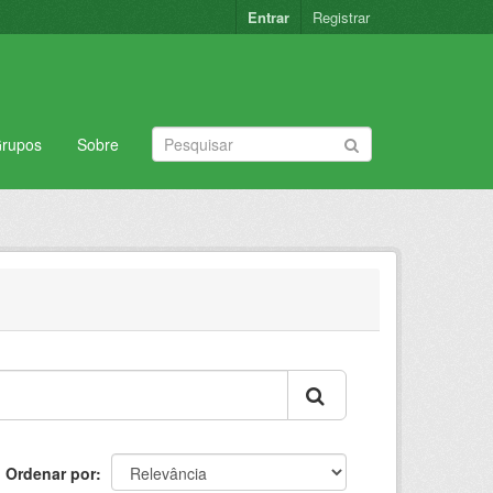
Entrar
Registrar
rupos
Sobre
Ordenar por