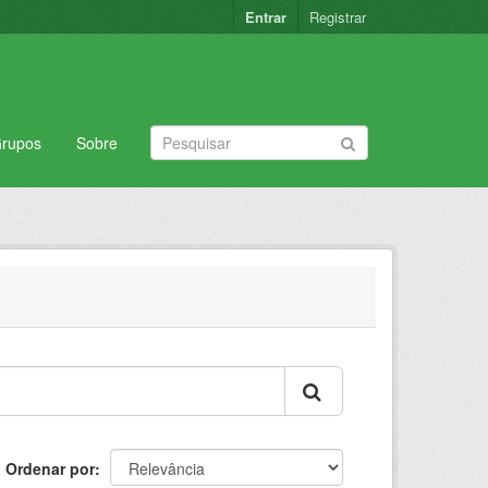
Entrar
Registrar
rupos
Sobre
Ordenar por