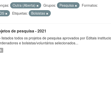
enças:
Outra (Aberta)
Grupos:
Pesquisa
Formatos:
DS
Etiquetas:
Bolsistas
ojetos de pesquisa - 2021
 listados todos os projetos de pesquisa aprovados por Editais instituc
rdenadores e bolsistas/voluntários selecionados...
S