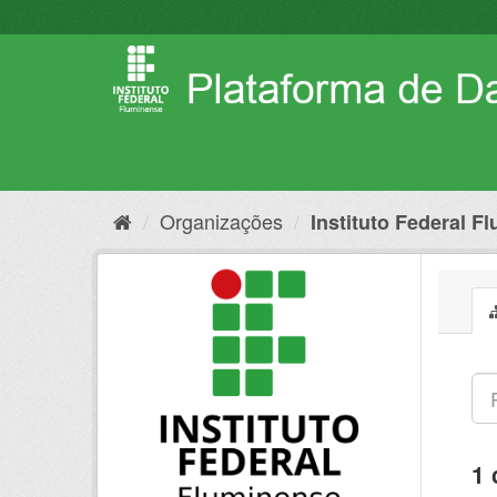
Pular
para
o
conteúdo
Organizações
Instituto Federal F
1 