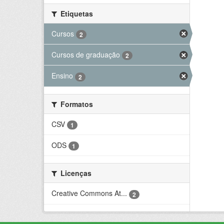
Etiquetas
Cursos
2
Cursos de graduação
2
Ensino
2
Formatos
CSV
1
ODS
1
Licenças
Creative Commons At...
2