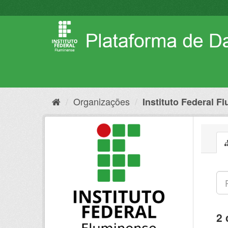
Pular
para
o
conteúdo
Organizações
Instituto Federal F
2 