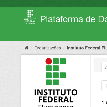
Pular
para
o
conteúdo
Organizações
Instituto Federal F
1 