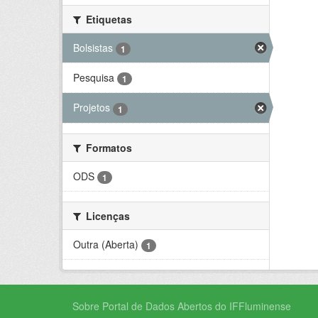
Etiquetas
Bolsistas
1
Pesquisa
1
Projetos
1
Formatos
ODS
1
Licenças
Outra (Aberta)
1
Sobre Portal de Dados Abertos do IFFluminense