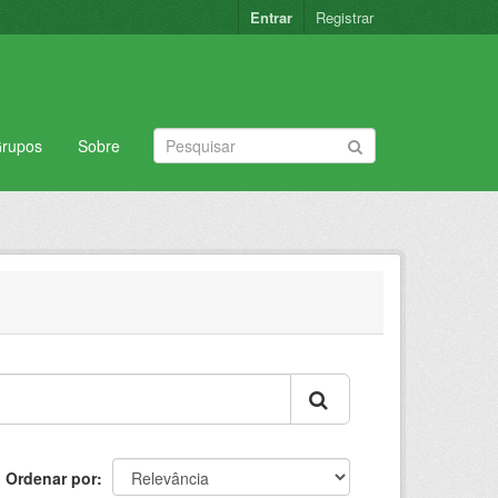
Entrar
Registrar
rupos
Sobre
Ordenar por