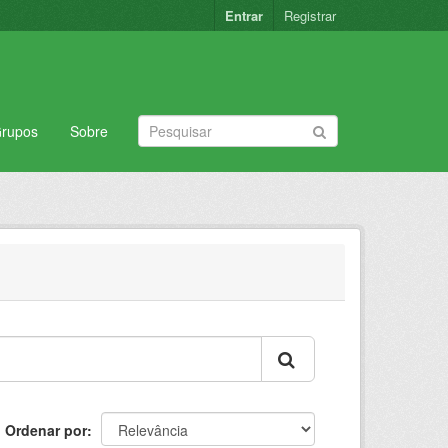
Entrar
Registrar
rupos
Sobre
Ordenar por