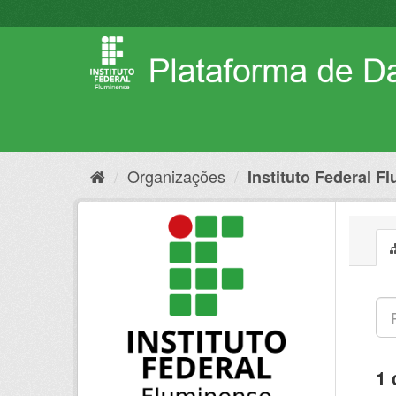
Pular
para
o
conteúdo
Organizações
Instituto Federal F
1 