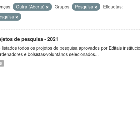
enças:
Outra (Aberta)
Grupos:
Pesquisa
Etiquetas:
esquisa
ojetos de pesquisa - 2021
 listados todos os projetos de pesquisa aprovados por Editais instituc
rdenadores e bolsistas/voluntários selecionados...
S