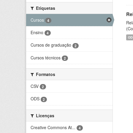
Etiquetas
Re
Cursos
4
Rel
(Co
Ensino
4
OD
Cursos de graduação
2
Cursos técnicos
2
Formatos
CSV
2
ODS
2
Licenças
Creative Commons At...
4