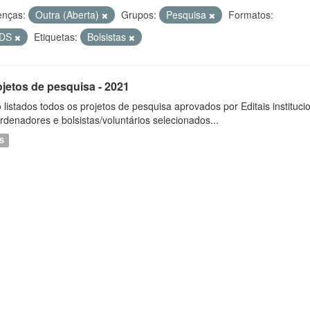
enças:
Outra (Aberta)
Grupos:
Pesquisa
Formatos:
DS
Etiquetas:
Bolsistas
ojetos de pesquisa - 2021
 listados todos os projetos de pesquisa aprovados por Editais instituc
rdenadores e bolsistas/voluntários selecionados...
S