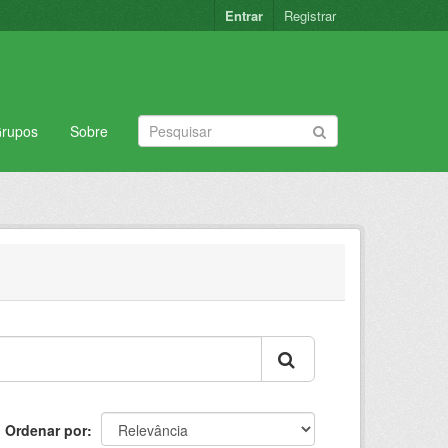
Entrar
Registrar
rupos
Sobre
Ordenar por