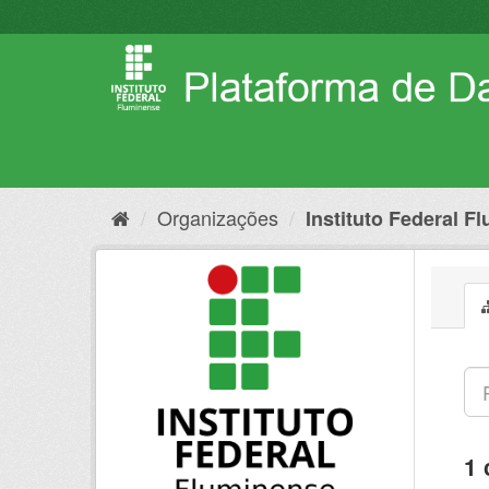
Pular
para
o
conteúdo
Organizações
Instituto Federal F
1 