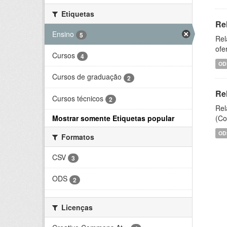
Etiquetas
Re
Ensino
5
Rel
ofe
Cursos
4
OD
Cursos de graduação
2
Re
Cursos técnicos
2
Rel
Mostrar somente Etiquetas popular
(Co
OD
Formatos
CSV
3
ODS
2
Licenças