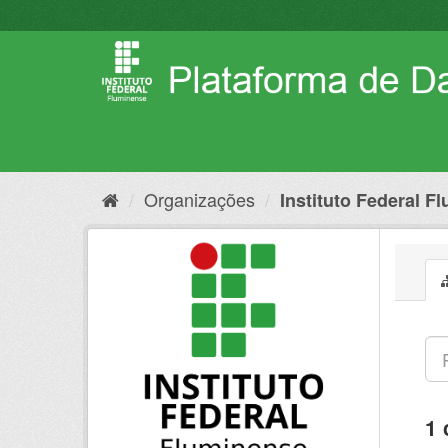
Pular
para
o
conteúdo
Organizações
Instituto Federal F
1 