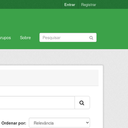
Entrar
Registrar
rupos
Sobre
Ordenar por