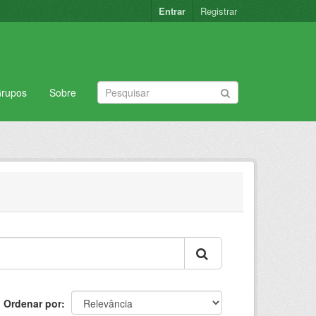
Entrar
Registrar
rupos
Sobre
Ordenar por