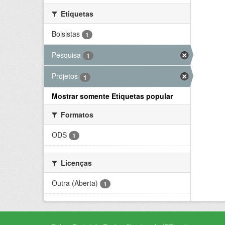
Etiquetas
Bolsistas
1
Pesquisa
1
Projetos
1
Mostrar somente Etiquetas popular
Formatos
ODS
1
Licenças
Outra (Aberta)
1