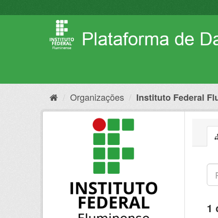
Pular
para
o
conteúdo
Organizações
Instituto Federal F
1 