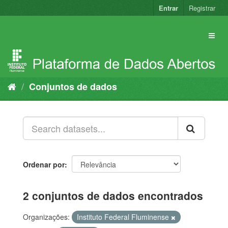
Pular
Entrar
Registrar
para
o
conteúdo
Conjuntos de dados
Ordenar por
2 conjuntos de dados encontrados
Organizações:
Instituto Federal Fluminense