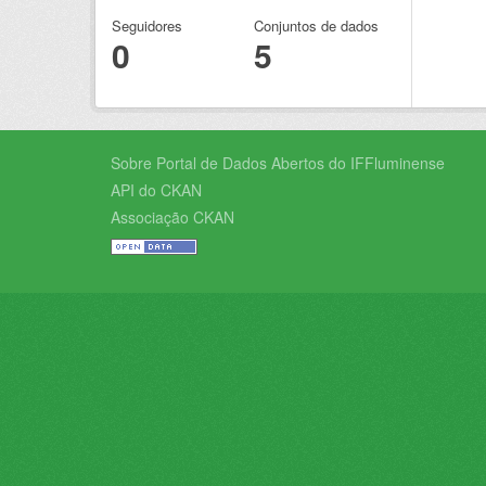
Seguidores
Conjuntos de dados
0
5
Sobre Portal de Dados Abertos do IFFluminense
API do CKAN
Associação CKAN