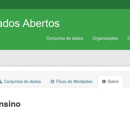
Conjuntos de dados
Organizações
G
Conjuntos de dados
Fluxo de Atividades
Sobre
nsino