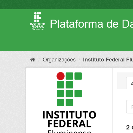
Pular
para
o
conteúdo
Organizações
Instituto Federal F
2 