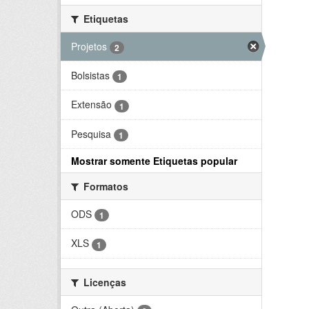
Etiquetas
Projetos
2
Bolsistas
1
Extensão
1
Pesquisa
1
Mostrar somente Etiquetas popular
Formatos
ODS
1
XLS
1
Licenças