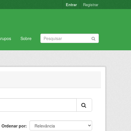
Entrar
Registrar
rupos
Sobre
Ordenar por